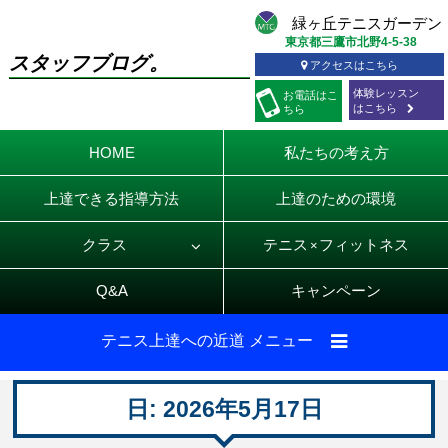
東京都三鷹市北野4-5-38
スタッフブログ。
アクセスはこちら
体験レッスン
お電話
はこ
はこちら
ちら
HOME
私たちの考え方
上達できる指導方法
上達のための環境
クラス
テニス
フィットネス
×
Q&A
キャンペーン
テニス上達への近道 メニュー
日:
2026年5月17日