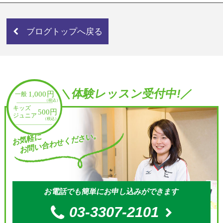
ブログトップへ戻る
＼体験レッスン受付中!／
お問い合わせください。
お気軽に
お電話でも簡単にお申し込みができます
03-3307-2101