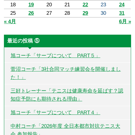
18
19
20
21
22
23
24
25
26
27
28
29
30
31
« 4月
6月 »
最近の投稿 ⑤
旭コーチ「サーブについて PART５」
菅沼コーチ「3社合同マッチ練習会を開催しまし
た！」
三好トレーナー「テニスは健康寿命を延ばす？認
知症予防にも期待される理由」
旭コーチ「サーブについて PART４」
中村コーチ「2026年度 全日本都市対抗テニス大
会 参加報告」