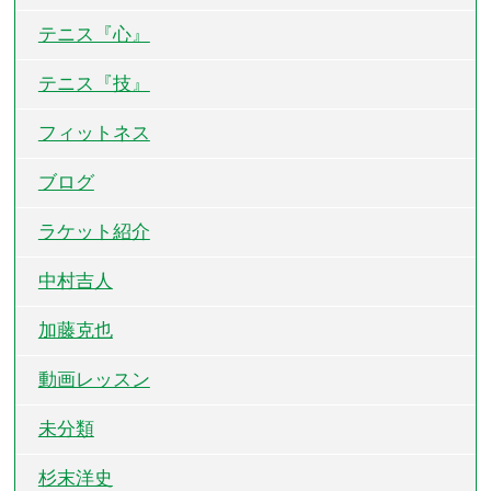
テニス『心』
テニス『技』
フィットネス
ブログ
ラケット紹介
中村吉人
加藤克也
動画レッスン
未分類
杉末洋史