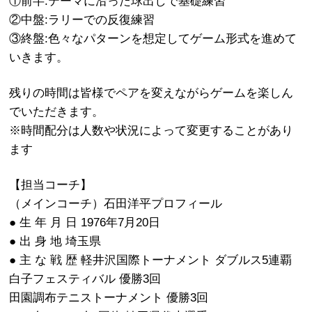
①前半:テーマに沿った球出しで基礎練習
②中盤:ラリーでの反復練習
③終盤:色々なパターンを想定してゲーム形式を進めて
いきます。
残りの時間は皆様でペアを変えながらゲームを楽しん
でいただきます。
※時間配分は人数や状況によって変更することがあり
ます
【担当コーチ】
（メインコーチ）石田洋平プロフィール
● 生 年 月 日 1976年7月20日
● 出 身 地 埼玉県
● 主 な 戦 歴 軽井沢国際トーナメント ダブルス5連覇
白子フェスティバル 優勝3回
田園調布テニストーナメント 優勝3回