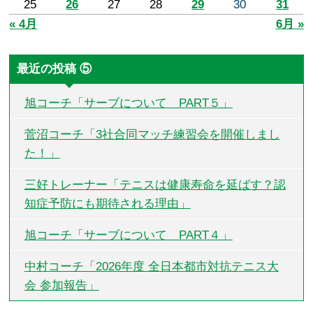
25
26
27
28
29
30
31
« 4月
6月 »
最近の投稿 ⑤
旭コーチ「サーブについて PART５」
菅沼コーチ「3社合同マッチ練習会を開催しまし
た！」
三好トレーナー「テニスは健康寿命を延ばす？認
知症予防にも期待される理由」
旭コーチ「サーブについて PART４」
中村コーチ「2026年度 全日本都市対抗テニス大
会 参加報告」