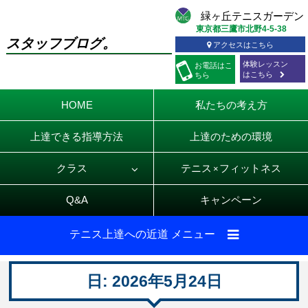
東京都三鷹市北野4-5-38
スタッフブログ。
アクセスはこちら
体験レッスン
お電話
はこ
はこちら
ちら
HOME
私たちの考え方
上達できる指導方法
上達のための環境
クラス
テニス
フィットネス
×
Q&A
キャンペーン
テニス上達への近道 メニュー
日:
2026年5月24日