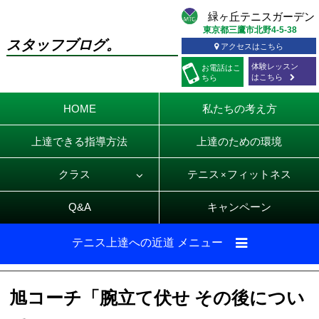
東京都三鷹市北野4-5-38
スタッフブログ。
アクセスはこちら
体験レッスン
お電話
はこ
はこちら
ちら
HOME
私たちの考え方
上達できる指導方法
上達のための環境
クラス
テニス
フィットネス
×
Q&A
キャンペーン
テニス上達への近道 メニュー
旭コーチ「腕立て伏せ その後につい