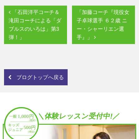
「石田洋平コーチ＆
「加藤コーチ『現役女
滝田コーチによる「ダ
子卓球選手 ６２歳 ニ
ブルスのいろは」第3
ー・シャーリエン選
弾！」
手』」
ブログトップへ戻る
＼体験レッスン受付中!／