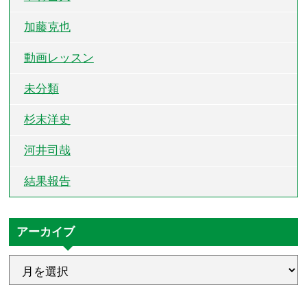
加藤克也
動画レッスン
未分類
杉末洋史
河井司哉
結果報告
アーカイブ