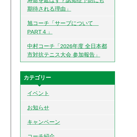
寿命を延ばす？認知症予防にも
期待される理由」
旭コーチ「サーブについて
PART４」
中村コーチ「2026年度 全日本都
市対抗テニス大会 参加報告」
カテゴリー
イベント
お知らせ
キャンペーン
コーチ紹介