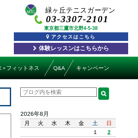
03-3307-2101
東京都三鷹市北野4-5-38
アクセスはこちら
体験レッスン
はこちら
から
ス
フィットネス
Q&A
キャンペーン
×
2026年8月
月
火
水
木
金
土
日
1
2