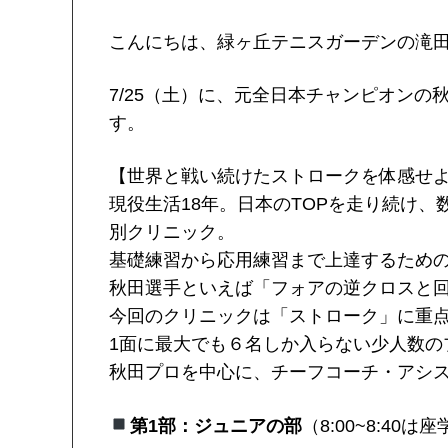
こんにちは、緑ヶ丘テニスガーデンの滝
7/25（土）に、元全日本チャンピオン
す。
【世界と戦い続けたストロークを体感せ
現役生活18年。日本のTOPを走り続け
別クリニック。
基礎練習から応用練習まで上達するため
秋田選手といえば「フォアの逆クロスと
今回のクリニックは「ストローク」に重
1面に最大でも６名しか入らない少人数の
秋田プロを中心に、チーフコーチ・アシ
第1部：ジュニアの部
（8:00~8:40は