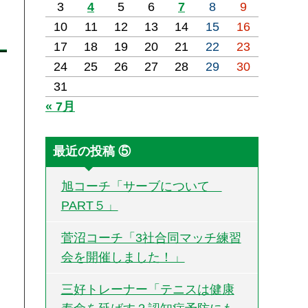
3
4
5
6
7
8
9
10
11
12
13
14
15
16
17
18
19
20
21
22
23
24
25
26
27
28
29
30
31
« 7月
最近の投稿 ⑤
旭コーチ「サーブについて
PART５」
菅沼コーチ「3社合同マッチ練習
会を開催しました！」
三好トレーナー「テニスは健康