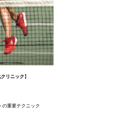
化クリニック
】
トの重要テクニック