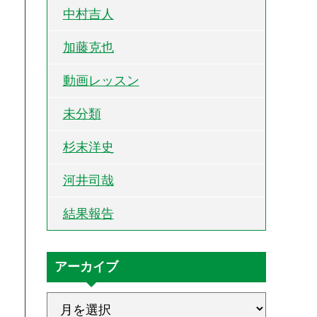
中村吉人
加藤克也
動画レッスン
未分類
杉末洋史
河井司哉
結果報告
アーカイブ