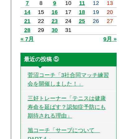
7
8
9
10
11
12
13
14
15
16
17
18
19
20
21
22
23
24
25
26
27
28
29
30
31
« 7月
9月 »
最近の投稿 ⑤
菅沼コーチ「3社合同マッチ練習
会を開催しました！」
三好トレーナー「テニスは健康
寿命を延ばす？認知症予防にも
期待される理由」
旭コーチ「サーブについて
PART４」