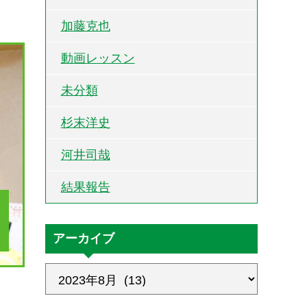
加藤克也
動画レッスン
未分類
杉末洋史
河井司哉
結果報告
アーカイブ