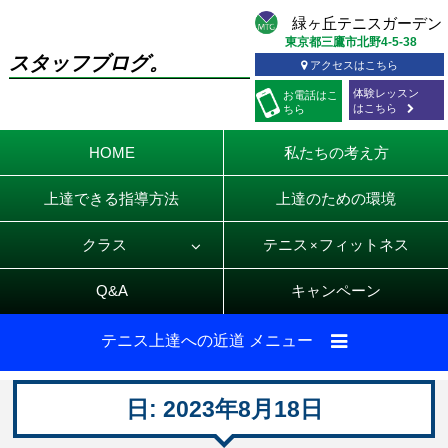
東京都三鷹市北野4-5-38
スタッフブログ。
アクセスはこちら
体験レッスン
お電話
はこ
はこちら
ちら
HOME
私たちの考え方
上達できる指導方法
上達のための環境
クラス
テニス
フィットネス
×
Q&A
キャンペーン
テニス上達への近道 メニュー
日:
2023年8月18日