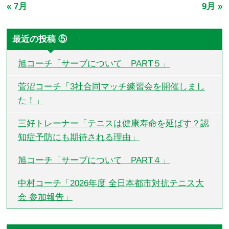
« 7月
9月 »
最近の投稿 ⑤
旭コーチ「サーブについて PART５」
菅沼コーチ「3社合同マッチ練習会を開催しまし
た！」
三好トレーナー「テニスは健康寿命を延ばす？認
知症予防にも期待される理由」
旭コーチ「サーブについて PART４」
中村コーチ「2026年度 全日本都市対抗テニス大
会 参加報告」