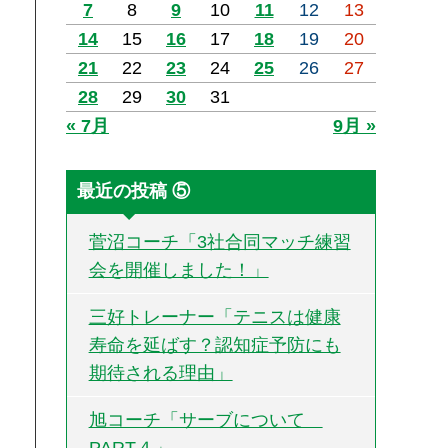
7
8
9
10
11
12
13
14
15
16
17
18
19
20
21
22
23
24
25
26
27
28
29
30
31
« 7月
9月 »
最近の投稿 ⑤
菅沼コーチ「3社合同マッチ練習
会を開催しました！」
三好トレーナー「テニスは健康
寿命を延ばす？認知症予防にも
期待される理由」
旭コーチ「サーブについて
PART４」