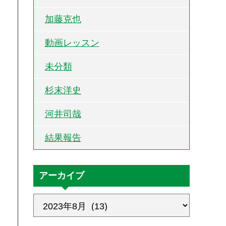
加藤克也
動画レッスン
未分類
杉末洋史
河井司哉
結果報告
アーカイブ