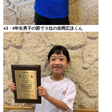
⭐︎3・4年生男子の部で３位の吉岡広汰くん