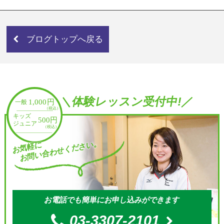
ブログトップへ戻る
＼体験レッスン受付中!／
お問い合わせください。
お気軽に
お電話でも簡単にお申し込みができます
03-3307-2101