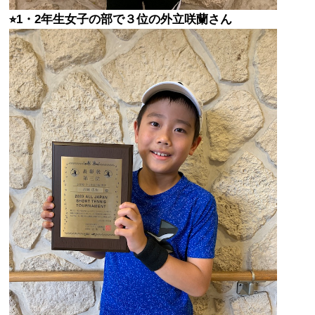
⭐︎1・2年生女子の部で３位の外立咲蘭さん