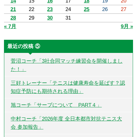
14
15
16
17
18
19
20
21
22
23
24
25
26
27
28
29
30
31
« 7月
9月 »
最近の投稿 ⑤
菅沼コーチ「3社合同マッチ練習会を開催しまし
た！」
三好トレーナー「テニスは健康寿命を延ばす？認
知症予防にも期待される理由」
旭コーチ「サーブについて PART４」
中村コーチ「2026年度 全日本都市対抗テニス大
会 参加報告」