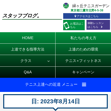
東京都三鷹市北野4-5-38
スタッフブログ。
アクセスはこちら
体験レッスン
お電話
はこ
はこちら
ちら
HOME
私たちの考え方
上達できる指導方法
上達のための環境
クラス
テニス
フィットネス
×
Q&A
キャンペーン
テニス上達への近道 メニュー
日:
2023年8月14日