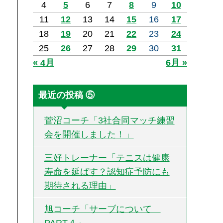
4
5
6
7
8
9
10
11
12
13
14
15
16
17
18
19
20
21
22
23
24
25
26
27
28
29
30
31
« 4月
6月 »
最近の投稿 ⑤
菅沼コーチ「3社合同マッチ練習
会を開催しました！」
三好トレーナー「テニスは健康
寿命を延ばす？認知症予防にも
期待される理由」
旭コーチ「サーブについて
PART４」