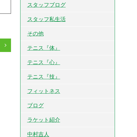
スタッフブログ
スタッフ私生活
その他
」
テニス『体』
テニス『心』
テニス『技』
フィットネス
ブログ
ラケット紹介
中村吉人