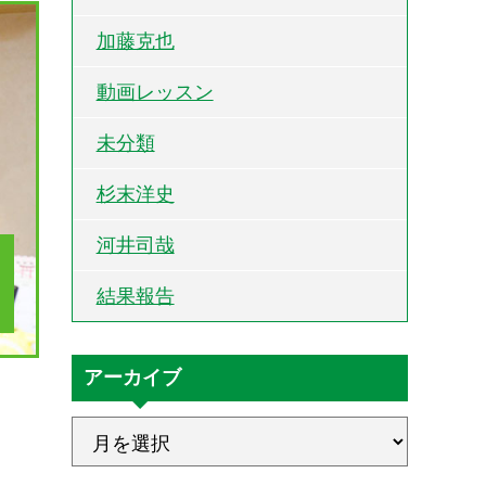
加藤克也
動画レッスン
未分類
杉末洋史
河井司哉
結果報告
アーカイブ