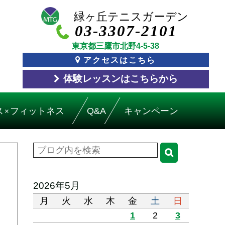
03-3307-2101
東京都三鷹市北野4-5-38
アクセスはこちら
体験レッスン
はこちら
から
ス
フィットネス
Q&A
キャンペーン
×
2026年5月
月
火
水
木
金
土
日
1
2
3